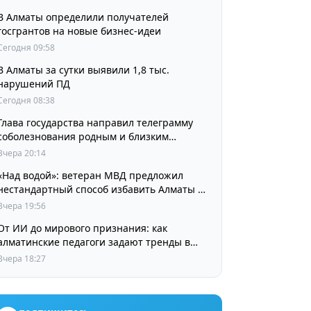
В Алматы определили получателей
госгрантов на новые бизнес-идеи
Сегодня 09:58
В Алматы за сутки выявили 1,8 тыс.
нарушений ПД
Сегодня 08:38
Глава государства направил телеграмму
соболезнования родным и близким
выдающегося кинорежиссера Ардака
Вчера 20:14
Амиркулова
«Над водой»: ветеран МВД предложил
нестандартный способ избавить Алматы от
пробок и смога
Вчера 19:56
От ИИ до мирового признания: как
алматинские педагоги задают тренды в
изучении языков
Вчера 18:27