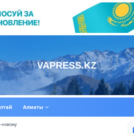
ултай
Алматы
о-новому