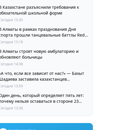
В Казахстане разъяснили требования к
обязательной школьной форме
Сегодня 15:30
В Алматы в рамках празднования Дня
спорта прошли танцевальные баттлы Red
Bull Dance Your Style
Сегодня 15:18
В Алматы строят новую амбулаторию и
обновляют больницы
Сегодня 14:38
«А что, если все зависит от нас?» — Бахыт
Шадаева заставила казахстанцев
остановиться и задуматься
Сегодня 13:59
Один день, который определяет пять лет:
почему нельзя оставаться в стороне 23
августа
Сегодня 13:38