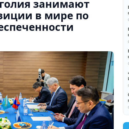
нголия занимают
иции в мире по
еспеченности