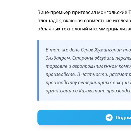
Вице-премьер пригласил монгольские I
площадок, включая совместные исследов
облачных технологий и коммерциализа
В тот же день Серик Жумангарин пр
Энхбаяром. Стороны обсудили персп
торговле и агропромышленном компл
производств. В частности, рассмот
производству ветеринарных вакцин 
организации в Казахстане производст
Подпи