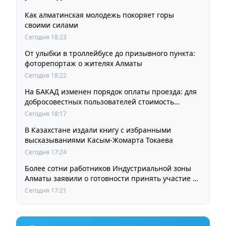
Как алматинская молодежь покоряет горы
своими силами
Сегодня 18:23
От улыбки в троллейбусе до призывного пункта:
фоторепортаж о жителях Алматы
Сегодня 18:22
На БАКАД изменен порядок оплаты проезда: для
добросовестных пользователей стоимость
остается прежней
Сегодня 18:17
В Казахстане издали книгу с избранными
высказываниями Касым-Жомарта Токаева
Сегодня 17:24
Более сотни работников Индустриальной зоны
Алматы заявили о готовности принять участие в
выборах членов Курылтая
Сегодня 17:21