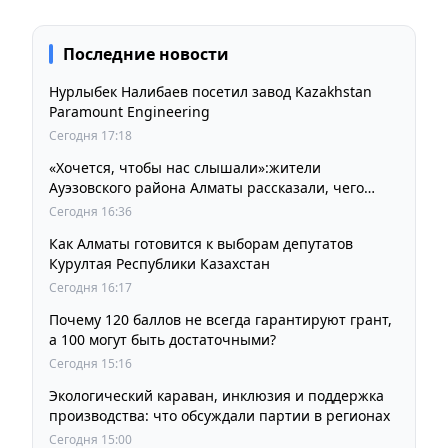
Последние новости
Нурлыбек Налибаев посетил завод Kazakhstan
Paramount Engineering
Сегодня 17:18
«Хочется, чтобы нас слышали»:жители
Ауэзовского района Алматы рассказали, чего
ждут от выборов депутатов Курултая
Сегодня 16:36
Как Алматы готовится к выборам депутатов
Курултая Республики Казахстан
Сегодня 16:17
Почему 120 баллов не всегда гарантируют грант,
а 100 могут быть достаточными?
Сегодня 15:16
Экологический караван, инклюзия и поддержка
производства: что обсуждали партии в регионах
Сегодня 15:00