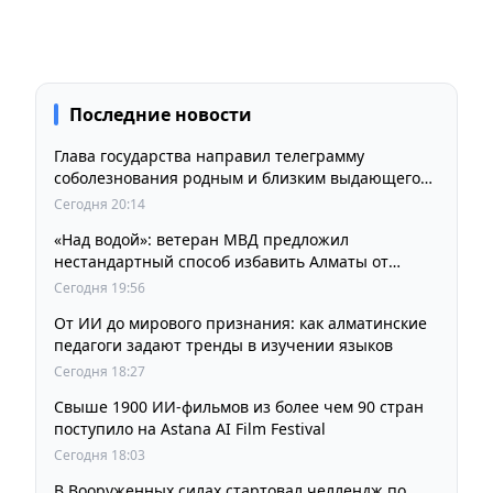
Последние новости
Глава государства направил телеграмму
соболезнования родным и близким выдающегося
кинорежиссера Ардака Амиркулова
Сегодня 20:14
«Над водой»: ветеран МВД предложил
нестандартный способ избавить Алматы от
пробок и смога
Сегодня 19:56
От ИИ до мирового признания: как алматинские
педагоги задают тренды в изучении языков
Сегодня 18:27
Свыше 1900 ИИ-фильмов из более чем 90 стран
поступило на Astana AI Film Festival
Сегодня 18:03
В Вооруженных силах стартовал челлендж по