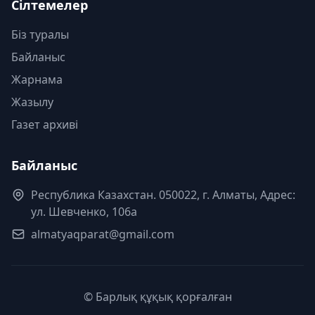
Сілтемелер
Біз туралы
Байланыс
Жарнама
Жазылу
Газет архиві
Байланыс
Республика Казахстан. 050022, г. Алматы, Адрес:
ул. Шевченко, 106а
almatyaqparat@gmail.com
© Барлық құқық қорғалған