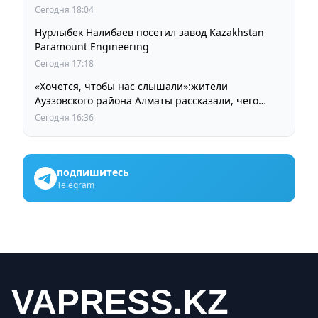
Сегодня 18:04
Нурлыбек Налибаев посетил завод Kazakhstan
Paramount Engineering
Сегодня 17:18
«Хочется, чтобы нас слышали»:жители
Ауэзовского района Алматы рассказали, чего
ждут от выборов депутатов Курултая
Сегодня 16:36
подпишитесь
Telegram