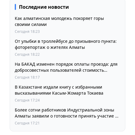
Последние новости
Как алматинская молодежь покоряет горы
своими силами
Сегодня 18:23
От улыбки в троллейбусе до призывного пункта:
фоторепортаж о жителях Алматы
Сегодня 18:22
На БАКАД изменен порядок оплаты проезда: для
добросовестных пользователей стоимость
остается прежней
Сегодня 18:17
В Казахстане издали книгу с избранными
высказываниями Касым-Жомарта Токаева
Сегодня 17:24
Более сотни работников Индустриальной зоны
Алматы заявили о готовности принять участие в
выборах членов Курылтая
Сегодня 17:21