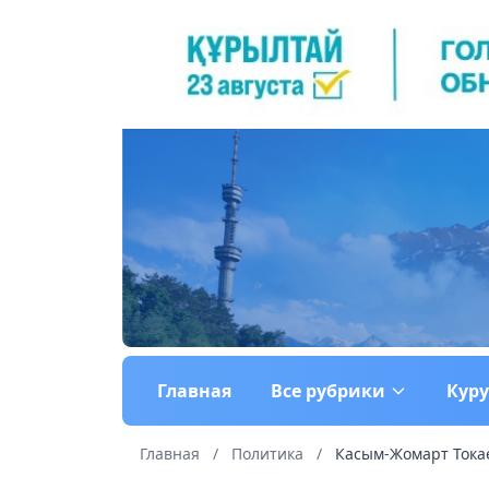
Главная
Все рубрики
Кур
Главная
/
Политика
/
Касым-Жомарт Токае