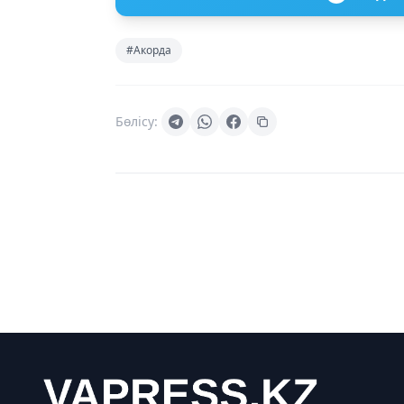
#Акорда
Бөлісу: