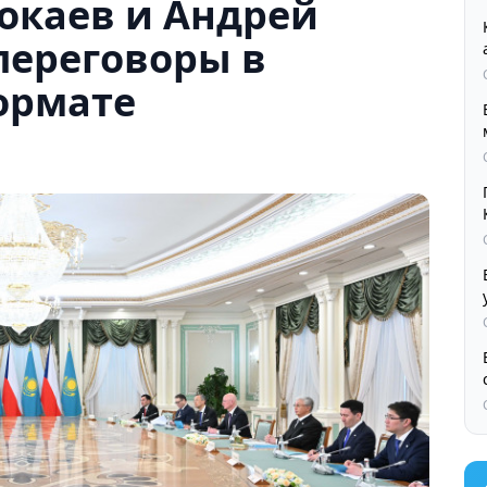
окаев и Андрей
переговоры в
ормате