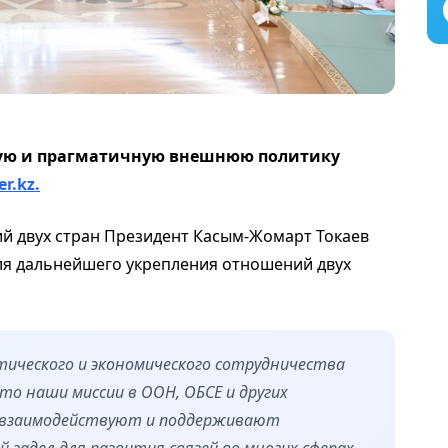
ую и прагматичную внешнюю политику
er.kz.
ий двух стран Президент Касым-Жомарт Токаев
я дальнейшего укрепления отношений двух
тического и экономического сотрудничества
о наши миссии в ООН, ОБСЕ и других
 взаимодействуют и поддерживают
задел для развития связей во многих сферах, –