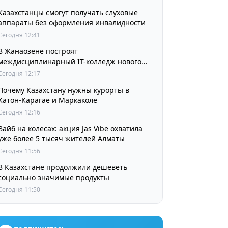
Казахстанцы смогут получать слуховые
аппараты без оформления инвалидности
Сегодня 12:41
В Жанаозене построят
междисциплинарный IT-колледж нового
поколения
Сегодня 12:17
Почему Казахстану нужны курорты в
Катон-Карагае и Маркаколе
Сегодня 12:16
Вайб на колесах: акция Jas Vibe охватила
уже более 5 тысяч жителей Алматы
Сегодня 11:56
В Казахстане продолжили дешеветь
социально значимые продукты
Сегодня 11:50