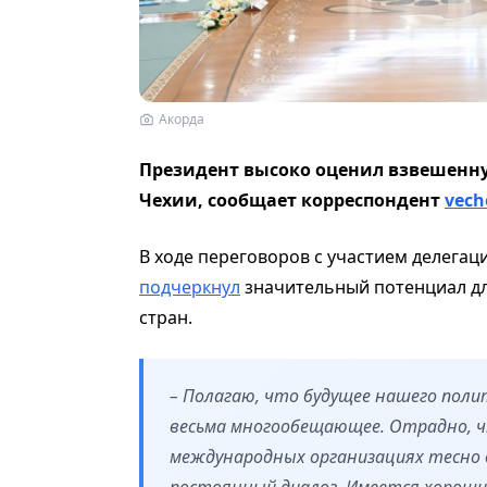
Акорда
Президент высоко оценил взвешенн
Чехии, сообщает корреспондент
vech
В ходе переговоров с участием делегац
подчеркнул
значительный потенциал дл
стран.
– Полагаю, что будущее нашего поли
весьма многообещающее. Отрадно, чт
международных организациях тесно
постоянный диалог. Имеется хороший 