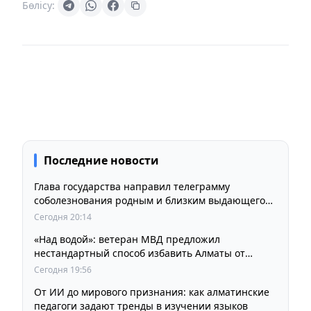
Бөлісу:
Последние новости
Глава государства направил телеграмму
соболезнования родным и близким выдающегося
кинорежиссера Ардака Амиркулова
Сегодня 20:14
«Над водой»: ветеран МВД предложил
нестандартный способ избавить Алматы от
пробок и смога
Сегодня 19:56
От ИИ до мирового признания: как алматинские
педагоги задают тренды в изучении языков