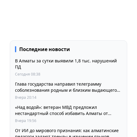
Последние новости
В Алматы за сутки выявили 1,8 тыс. нарушений
ПД
Сегодня 08:38
Глава государства направил телеграмму
соболезнования родным и близким выдающегося
кинорежиссера Ардака Амиркулова
Вчера 20:14
«Над водой»: ветеран МВД предложил
нестандартный способ избавить Алматы от
пробок и смога
Вчера 19:56
От ИИ до мирового признания: как алматинские
педагоги задают тренды в изучении языков