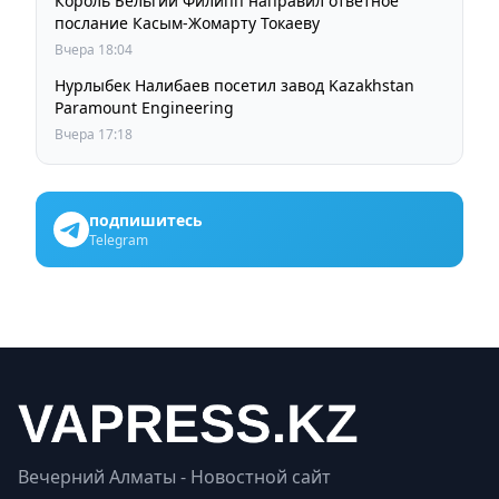
Король Бельгии Филипп направил ответное
послание Касым-Жомарту Токаеву
Вчера 18:04
Нурлыбек Налибаев посетил завод Kazakhstan
Paramount Engineering
Вчера 17:18
подпишитесь
Telegram
Вечерний Алматы - Новостной сайт