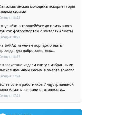
Как алматинская молодежь покоряет горы
своими силами
Сегодня 18:23
От улыбки в троллейбусе до призывного
пункта: фоторепортаж о жителях Алматы
Сегодня 18:22
На БАКАД изменен порядок оплаты
проезда: для добросовестных
пользователей стоимость остается
Сегодня 18:17
прежней
В Казахстане издали книгу с избранными
высказываниями Касым-Жомарта Токаева
Сегодня 17:24
Более сотни работников Индустриальной
зоны Алматы заявили о готовности
принять участие в выборах членов
Сегодня 17:21
Курылтая