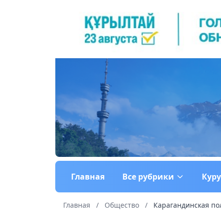
Главная
Все рубрики
Кур
Главная
/
Общество
/
Карагандинская по