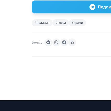
Подпи
#полиция
#поезд
#кражи
Бөлісу: