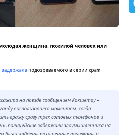
– молодая женщина, пожилой человек или
я
задержала
подозреваемого в серии краж
ассажира на поезде сообщением Кокшетау –
аганду воспользовался моментом, когда
шить кражу сразу трех сотовых телефонов и
ень полицейские задержали злоумышленника на
 нем были найдены похищенные телефоны и