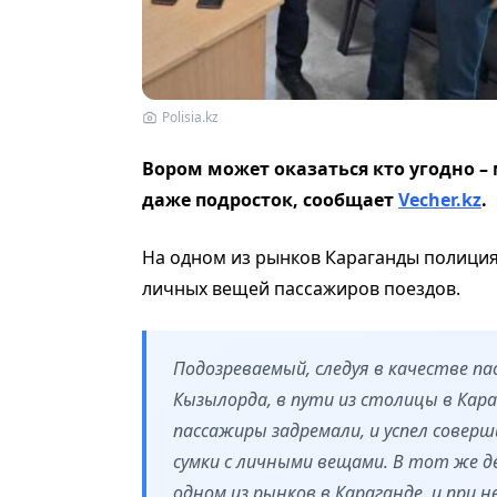
Polisia.kz
Вором может оказаться кто угодно 
даже подросток, сообщает
Vecher.kz
.
На одном из рынков Караганды полици
личных вещей пассажиров поездов.
Подозреваемый, следуя в качестве п
Кызылорда, в пути из столицы в Кар
пассажиры задремали, и успел совер
сумки с личными вещами. В тот же д
одном из рынков в Караганде, и при