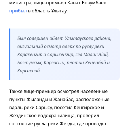
министра, вице-премьер Канат Бозумбаев
прибыл
в область Ұлытау.
Был совершен облет Улытауского района,
визуальный осмотр вверх по руслу реки
Каракенгир и Сарыкенгир, сел Малшыбай,
Бозтумсык, Коргасын, плотин Кененбай и
Карсакпай.
Также вице-премьер осмотрел населенные
пункты Жыланды и Жанабас, расположеные
вдоль реки Сарысу, посетил Кенгирское и
Жездинское водохранилища, проверил
состояние русла реки Жезды, где проводят