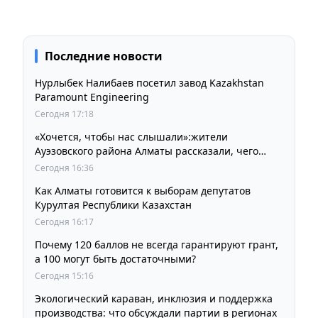
Последние новости
Нурлыбек Налибаев посетил завод Kazakhstan
Paramount Engineering
Сегодня 17:18
«Хочется, чтобы нас слышали»:жители
Ауэзовского района Алматы рассказали, чего
ждут от выборов депутатов Курултая
Сегодня 16:36
Как Алматы готовится к выборам депутатов
Курултая Республики Казахстан
Сегодня 16:17
Почему 120 баллов не всегда гарантируют грант,
а 100 могут быть достаточными?
Сегодня 15:16
Экологический караван, инклюзия и поддержка
производства: что обсуждали партии в регионах