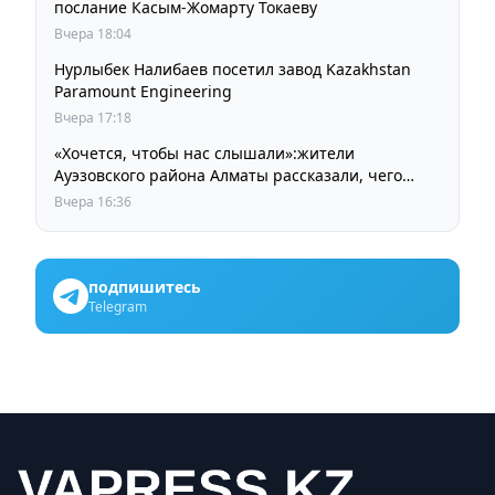
послание Касым-Жомарту Токаеву
Вчера 18:04
Нурлыбек Налибаев посетил завод Kazakhstan
Paramount Engineering
Вчера 17:18
«Хочется, чтобы нас слышали»:жители
Ауэзовского района Алматы рассказали, чего
ждут от выборов депутатов Курултая
Вчера 16:36
подпишитесь
Telegram