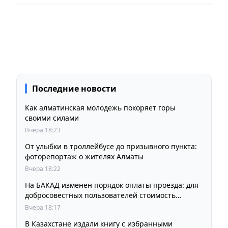
Последние новости
Как алматинская молодежь покоряет горы
своими силами
Вчера 18:23
От улыбки в троллейбусе до призывного пункта:
фоторепортаж о жителях Алматы
Вчера 18:22
На БАКАД изменен порядок оплаты проезда: для
добросовестных пользователей стоимость
остается прежней
Вчера 18:17
В Казахстане издали книгу с избранными