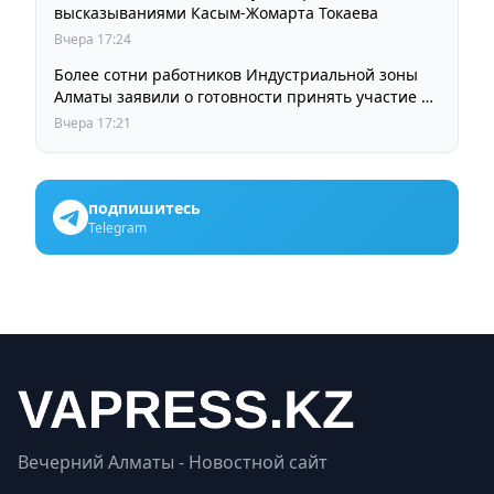
высказываниями Касым-Жомарта Токаева
Вчера 17:24
Более сотни работников Индустриальной зоны
Алматы заявили о готовности принять участие в
выборах членов Курылтая
Вчера 17:21
подпишитесь
Telegram
Вечерний Алматы - Новостной сайт