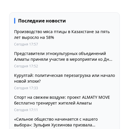
Последние новости
Производство мяса птицы в Казахстане за пять
лет выросло на 58%
Сегодня 17:57
Представители этнокультурных объединений
Алматы приняли участие в мероприятии ко Дню
Абая
Сегодня 17:52
Курултай: политическая перезагрузка или начало
новой эпохи?
Сегодня 17:33
Спорт на свежем воздухе: проект ALMATY MOVE
бесплатно тренирует жителей Алматы
Сегодня 17:11
«Сильное общество начинается с нашего
выбора»: Зульфия Хусеинова призвала