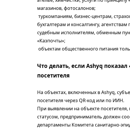
ателье, химчистки, услуги по принципу 
магазинов, фотосалонов;
туркомпаниям, бизнес-центрам, страхо
бухгалтерам и консалтингу, агентствам
судебным исполнителям, обменным пун
«Казпочты»;
объектам общественного питания тольк
Что делать, если Ashyq показал
посетителя
На объектах, включенных в Аshyq, субъ
посетителя через QR-код или по ИИН.
При выявлении на объекте посетителя,
статусом, предприниматель должен со
департаменты Комитета санитарно-эпид