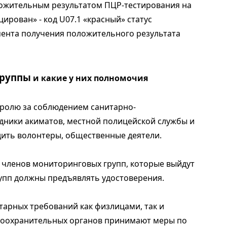
оложительным результатом ПЦР-тестирования на
ирован» - код U07.1 «красный» статус
омента получения положительного результата
группы
и какие у них полномочия
тролю за соблюдением санитарно-
дники акиматов, местной полицейской службы и
дить волонтеры, общественные деятели.
и членов мониторинговых групп, которые выйдут
упп должны предъявлять удостоверения.
арных требований как физлицами, так и
воохранительных органов принимают меры по