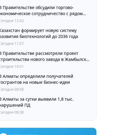
В Правительстве обсудили торгово-
экономическое сотрудничество с рядом
стран
Сегодня 12:42
Казахстан формирует новую систему
развития биотехнологий до 2036 года
Сегодня 11:57
В Правительстве рассмотрели проект
строительства нового завода в Жамбылской
области
Сегодня 10:51
В Алматы определили получателей
госгрантов на новые бизнес-идеи
Сегодня 09:58
В Алматы за сутки выявили 1,8 тыс.
нарушений ПД
Сегодня 08:38