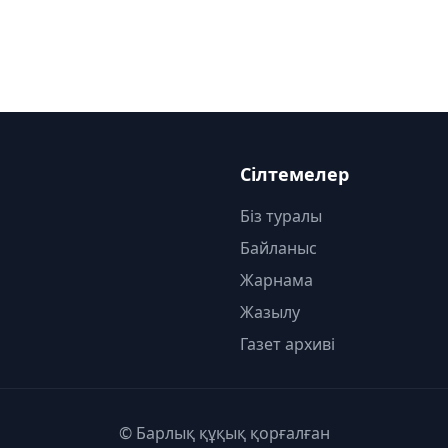
Сілтемелер
Біз туралы
Байланыс
Жарнама
Жазылу
Газет архиві
© Барлық құқық қорғалған