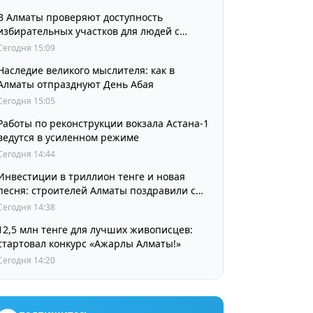
В Алматы проверяют доступность
избирательных участков для людей с
инвалидностью
Сегодня 15:09
Наследие великого мыслителя: как в
Алматы отпразднуют День Абая
Сегодня 15:05
Работы по реконструкции вокзала Астана-1
ведутся в усиленном режиме
Сегодня 14:44
Инвестиции в триллион тенге и новая
песня: строителей Алматы поздравили с
профессиональным праздником
Сегодня 14:38
12,5 млн тенге для лучших живописцев:
стартовал конкурс «Ажарлы Алматы!»
Сегодня 14:20