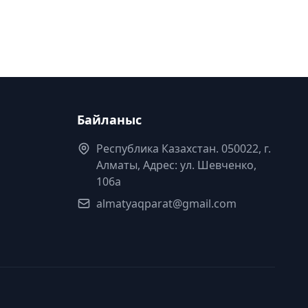
Байланыс
Республика Казахстан. 050022, г.
Алматы, Адрес: ул. Шевченко,
106а
almatyaqparat@gmail.com