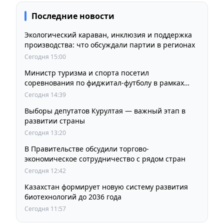
Последние новости
Экологический караван, инклюзия и поддержка
производства: что обсуждали партии в регионах
Сегодня 15:00
Министр туризма и спорта посетил
соревнования по фиджитал-футболу в рамках
«Игр Будущего 2026»
Сегодня 14:39
Выборы депутатов Курултая — важный этап в
развитии страны
Сегодня 13:20
В Правительстве обсудили торгово-
экономическое сотрудничество с рядом стран
Сегодня 12:42
Казахстан формирует новую систему развития
биотехнологий до 2036 года
Сегодня 11:57