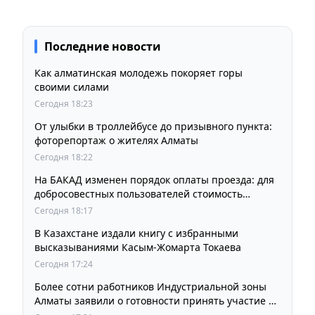
Последние новости
Как алматинская молодежь покоряет горы
своими силами
Сегодня 18:23
От улыбки в троллейбусе до призывного пункта:
фоторепортаж о жителях Алматы
Сегодня 18:22
На БАКАД изменен порядок оплаты проезда: для
добросовестных пользователей стоимость
остается прежней
Сегодня 18:17
В Казахстане издали книгу с избранными
высказываниями Касым-Жомарта Токаева
Сегодня 17:24
Более сотни работников Индустриальной зоны
Алматы заявили о готовности принять участие в
выборах членов Курылтая