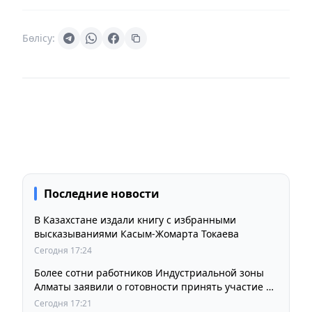
Бөлісу:
Последние новости
В Казахстане издали книгу с избранными
высказываниями Касым-Жомарта Токаева
Сегодня 17:24
Более сотни работников Индустриальной зоны
Алматы заявили о готовности принять участие в
выборах членов Курылтая
Сегодня 17:21