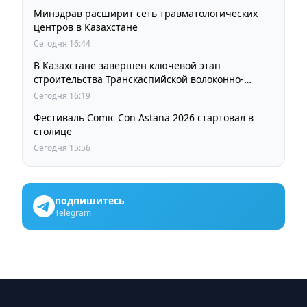
Минздрав расширит сеть травматологических
центров в Казахстане
Сегодня 16:44
В Казахстане завершен ключевой этап
строительства Транскаспийской волоконно-
оптической линии связи
Сегодня 16:19
Фестиваль Comic Con Astana 2026 стартовал в
столице
Сегодня 15:56
подпишитесь
Telegram