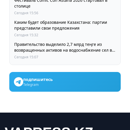
Фестиваль Comic Con Astana 2026 стартовал в
столице
Сегодня 15:56
Каким будет образование Казахстана: партии
представили свои предложения
Сегодня 15:32
Правительство выделило 2,7 млрд теңге из
возвращенных активов на водоснабжение сел в
СКО
Сегодня 15:07
подпишитесь
Telegram