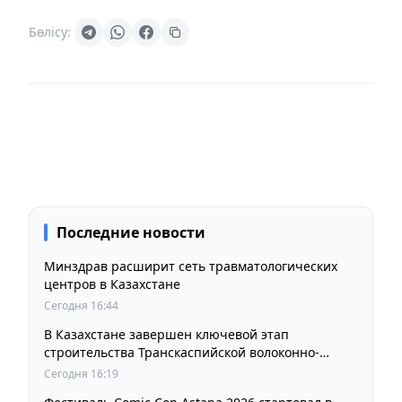
Бөлісу:
Последние новости
Минздрав расширит сеть травматологических
центров в Казахстане
Сегодня 16:44
В Казахстане завершен ключевой этап
строительства Транскаспийской волоконно-
оптической линии связи
Сегодня 16:19