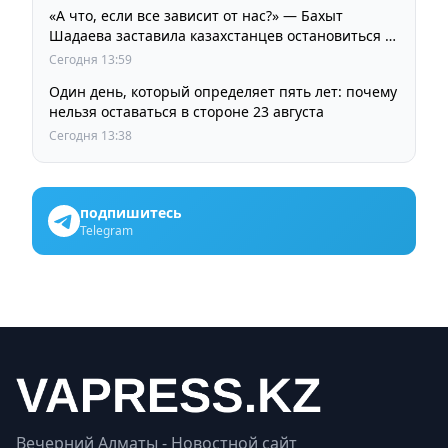
«А что, если все зависит от нас?» — Бахыт
Шадаева заставила казахстанцев остановиться и
задуматься
Сегодня 13:59
Один день, который определяет пять лет: почему
нельзя оставаться в стороне 23 августа
Сегодня 13:38
подпишитесь
Telegram
Вечерний Алматы - Новостной сайт