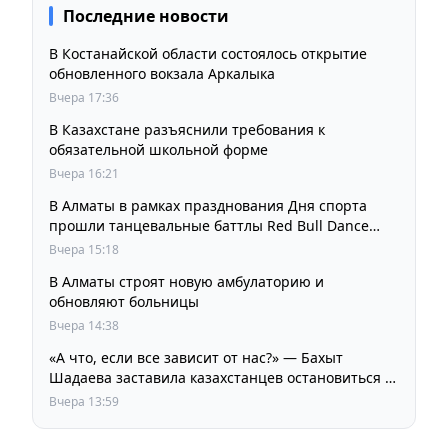
Последние новости
В Костанайской области состоялось открытие
обновленного вокзала Аркалыка
Вчера 17:36
В Казахстане разъяснили требования к
обязательной школьной форме
Вчера 16:21
В Алматы в рамках празднования Дня спорта
прошли танцевальные баттлы Red Bull Dance
Your Style
Вчера 15:18
В Алматы строят новую амбулаторию и
обновляют больницы
Вчера 14:38
«А что, если все зависит от нас?» — Бахыт
Шадаева заставила казахстанцев остановиться и
задуматься
Вчера 13:59