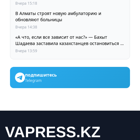
Your Style
Вчера 15:18
В Алматы строят новую амбулаторию и
обновляют больницы
Вчера 14:38
«А что, если все зависит от нас?» — Бахыт
Шадаева заставила казахстанцев остановиться и
задуматься
Вчера 13:59
подпишитесь
Telegram