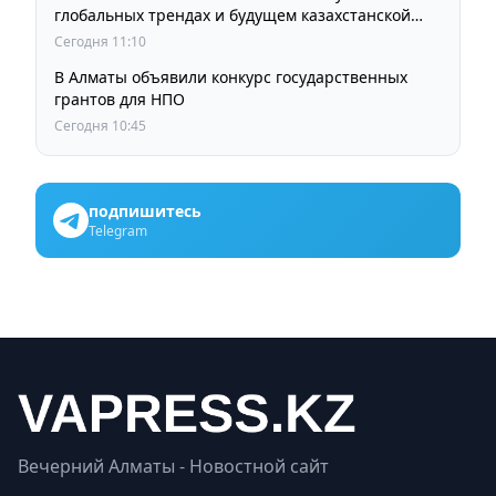
глобальных трендах и будущем казахстанской
школы
Сегодня 11:10
В Алматы объявили конкурс государственных
грантов для НПО
Сегодня 10:45
подпишитесь
Telegram
Вечерний Алматы - Новостной сайт