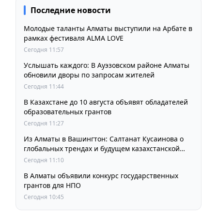
Последние новости
Молодые таланты Алматы выступили на Арбате в
рамках фестиваля ALMA LOVE
Сегодня 11:57
Услышать каждого: В Ауэзовском районе Алматы
обновили дворы по запросам жителей
Сегодня 11:44
В Казахстане до 10 августа объявят обладателей
образовательных грантов
Сегодня 11:27
Из Алматы в Вашингтон: Салтанат Кусаинова о
глобальных трендах и будущем казахстанской
школы
Сегодня 11:10
В Алматы объявили конкурс государственных
грантов для НПО
Сегодня 10:45