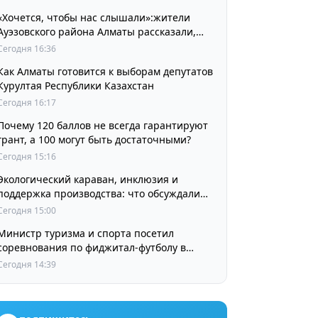
«Хочется, чтобы нас слышали»:жители
Ауэзовского района Алматы рассказали,
чего ждут от выборов депутатов Курултая
Сегодня 16:36
Как Алматы готовится к выборам депутатов
Курултая Республики Казахстан
Сегодня 16:17
Почему 120 баллов не всегда гарантируют
грант, а 100 могут быть достаточными?
Сегодня 15:16
Экологический караван, инклюзия и
поддержка производства: что обсуждали
партии в регионах
Сегодня 15:00
Министр туризма и спорта посетил
соревнования по фиджитал-футболу в
рамках «Игр Будущего 2026»
Сегодня 14:39