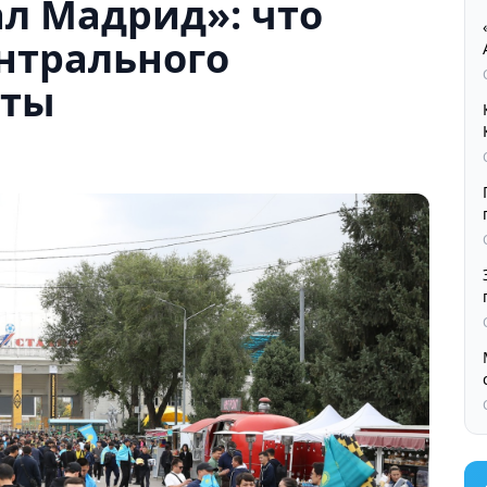
ал Мадрид»: что
нтрального
аты