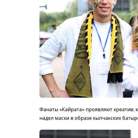
Фанаты «Кайрата» проявляют креатив: кт
надел маски в образе кыпчакских батыр