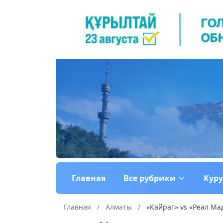
Главная
Все рубрики
Кур
Главная
/
Алматы
/
«Кайрат» vs «Реал Мад