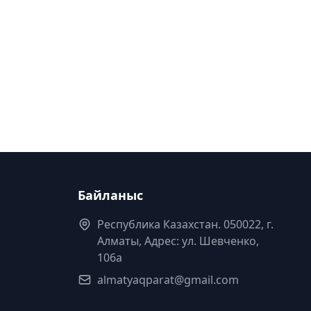
Байланыс
Республика Казахстан. 050022, г.
Алматы, Адрес: ул. Шевченко,
106а
almatyaqparat@gmail.com