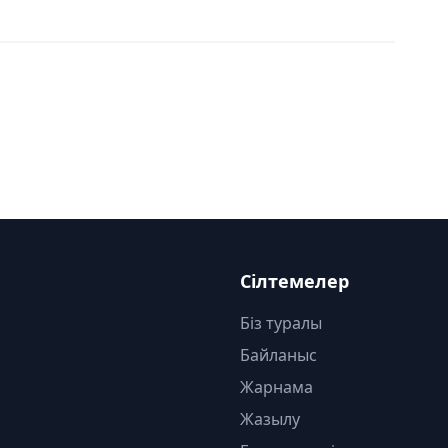
Сілтемелер
Біз туралы
Байланыс
Жарнама
Жазылу