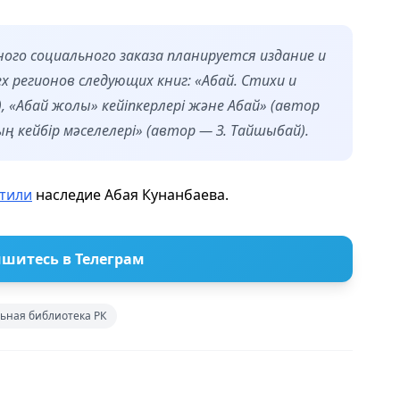
ного социального заказа планируется издание и
 регионов следующих книг: «Абай. Стихи и
, «Абай жолы» кейіпкерлері және Абай» (автор
 кейбір мәселелері» (автор — З. Тайшыбай).
тили
наследие Абая Кунанбаева.
шитесь в Телеграм
ьная библиотека РК