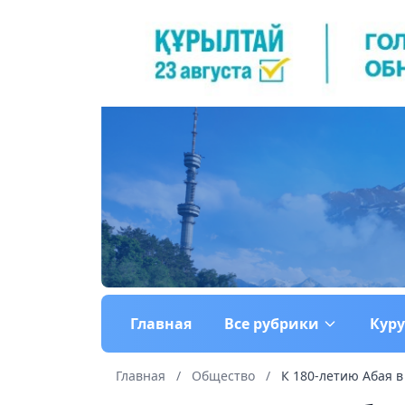
Главная
Все рубрики
Кур
Главная
/
Общество
/
К 180-летию Абая в