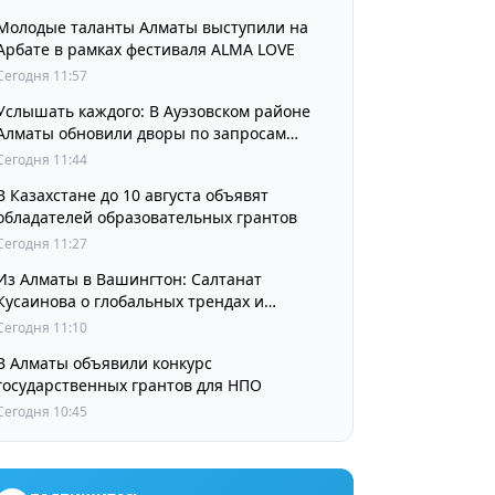
Молодые таланты Алматы выступили на
Арбате в рамках фестиваля ALMA LOVE
Сегодня 11:57
Услышать каждого: В Ауэзовском районе
Алматы обновили дворы по запросам
жителей
Сегодня 11:44
В Казахстане до 10 августа объявят
обладателей образовательных грантов
Сегодня 11:27
Из Алматы в Вашингтон: Салтанат
Кусаинова о глобальных трендах и
будущем казахстанской школы
Сегодня 11:10
В Алматы объявили конкурс
государственных грантов для НПО
Сегодня 10:45