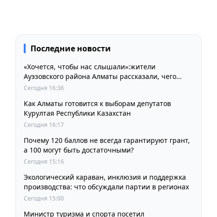
Последние новости
«Хочется, чтобы нас слышали»:жители
Ауэзовского района Алматы рассказали, чего
ждут от выборов депутатов Курултая
Сегодня 16:36
Как Алматы готовится к выборам депутатов
Курултая Республики Казахстан
Сегодня 16:17
Почему 120 баллов не всегда гарантируют грант,
а 100 могут быть достаточными?
Сегодня 15:16
Экологический караван, инклюзия и поддержка
производства: что обсуждали партии в регионах
Сегодня 15:00
Министр туризма и спорта посетил