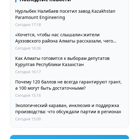
Нурлыбек Налибаев посетил завод Kazakhstan
Paramount Engineering
Сегодня 17:18
«Хочется, чтобы нас слышали»:жители
Ауэзовского района Алматы рассказали, чего
ждут от выборов депутатов Курултая
Сегодня 16:36
Как Алматы готовится к выборам депутатов
Курултая Республики Казахстан
Сегодня 16:17
Почему 120 баллов не всегда гарантируют грант,
а 100 могут быть достаточными?
Сегодня 15:16
Экологический караван, инклюзия и поддержка
производства: что обсуждали партии в регионах
Сегодня 15:00