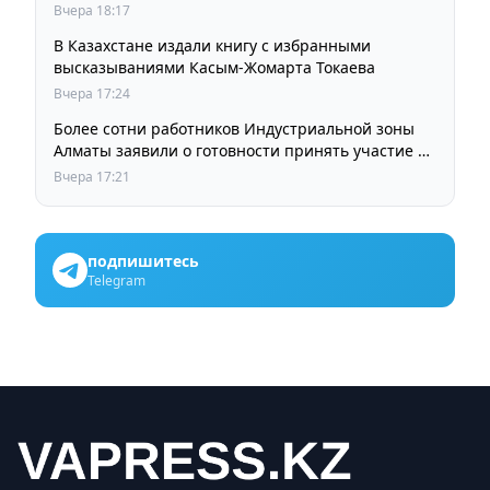
остается прежней
Вчера 18:17
В Казахстане издали книгу с избранными
высказываниями Касым-Жомарта Токаева
Вчера 17:24
Более сотни работников Индустриальной зоны
Алматы заявили о готовности принять участие в
выборах членов Курылтая
Вчера 17:21
подпишитесь
Telegram