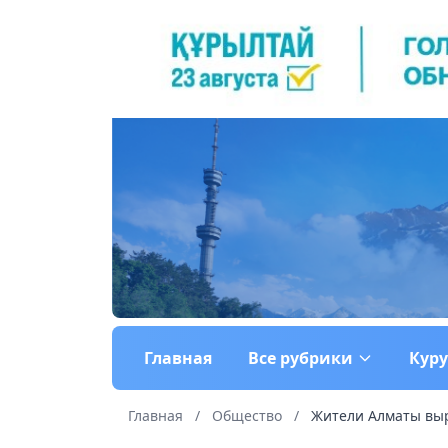
Главная
Все рубрики
Кур
Главная
/
Общество
/
Жители Алматы выра