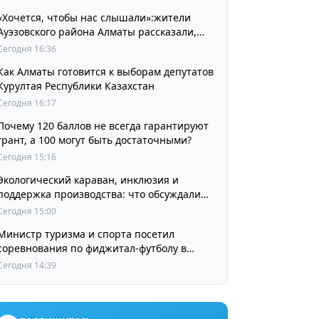
«Хочется, чтобы нас слышали»:жители
Ауэзовского района Алматы рассказали,
чего ждут от выборов депутатов Курултая
Сегодня 16:36
Как Алматы готовится к выборам депутатов
Курултая Республики Казахстан
Сегодня 16:17
Почему 120 баллов не всегда гарантируют
грант, а 100 могут быть достаточными?
Сегодня 15:16
Экологический караван, инклюзия и
поддержка производства: что обсуждали
партии в регионах
Сегодня 15:00
Министр туризма и спорта посетил
соревнования по фиджитал-футболу в
рамках «Игр Будущего 2026»
Сегодня 14:39