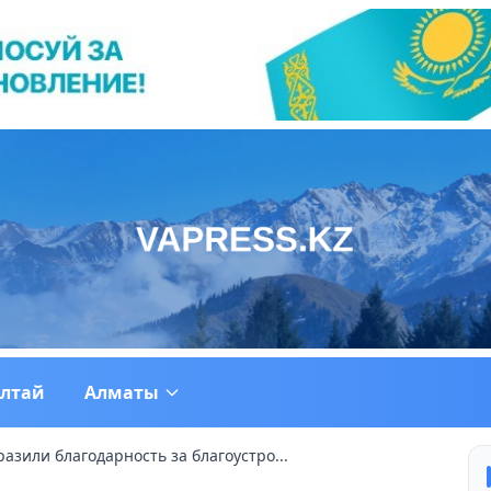
ултай
Алматы
зили благодарность за благоустро...