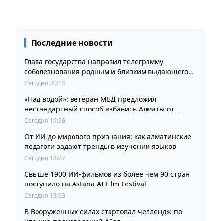
Последние новости
Глава государства направил телеграмму
соболезнования родным и близким выдающегося
кинорежиссера Ардака Амиркулова
Сегодня 20:14
«Над водой»: ветеран МВД предложил
нестандартный способ избавить Алматы от
пробок и смога
Сегодня 19:56
От ИИ до мирового признания: как алматинские
педагоги задают тренды в изучении языков
Сегодня 18:27
Свыше 1900 ИИ-фильмов из более чем 90 стран
поступило на Astana AI Film Festival
Сегодня 18:03
В Вооруженных силах стартовал челлендж по