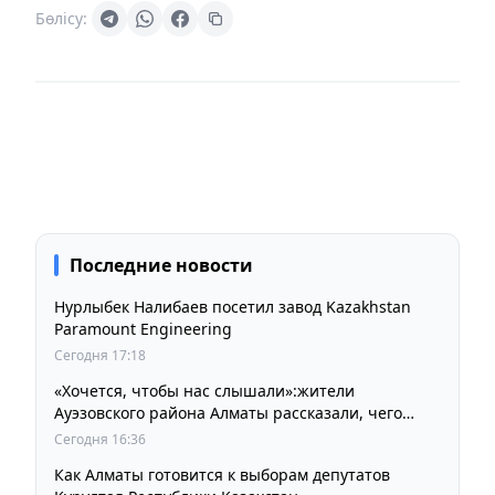
Бөлісу:
Последние новости
Нурлыбек Налибаев посетил завод Kazakhstan
Paramount Engineering
Сегодня 17:18
«Хочется, чтобы нас слышали»:жители
Ауэзовского района Алматы рассказали, чего
ждут от выборов депутатов Курултая
Сегодня 16:36
Как Алматы готовится к выборам депутатов