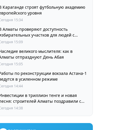
В Караганде строят футбольную академию
европейского уровня
Сегодня 15:34
В Алматы проверяют доступность
избирательных участков для людей с
инвалидностью
Сегодня 15:09
Наследие великого мыслителя: как в
Алматы отпразднуют День Абая
Сегодня 15:05
Работы по реконструкции вокзала Астана-1
ведутся в усиленном режиме
Сегодня 14:44
Инвестиции в триллион тенге и новая
песня: строителей Алматы поздравили с
профессиональным праздником
Сегодня 14:38