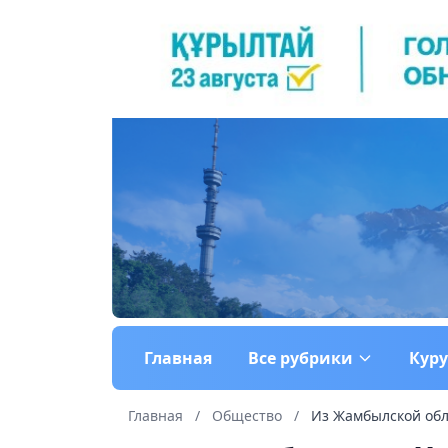
Главная
Все рубрики
Кур
Главная
/
Общество
/
Из Жамбылской обла