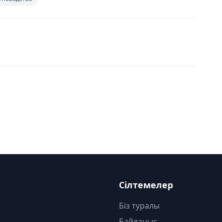
Сілтемелер
Біз туралы
Байланыс