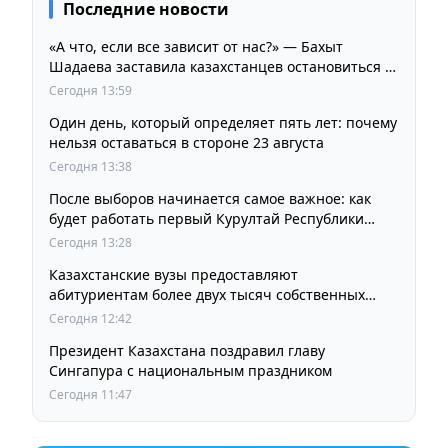
Последние новости
«А что, если все зависит от нас?» — Бахыт
Шадаева заставила казахстанцев остановиться и
задуматься
Сегодня 13:59
Один день, который определяет пять лет: почему
нельзя оставаться в стороне 23 августа
Сегодня 13:38
После выборов начинается самое важное: как
будет работать первый Курултай Республики
Казахстан
Сегодня 13:28
Казахстанские вузы предоставляют
абитуриентам более двух тысяч собственных
образовательных грантов
Сегодня 12:42
Президент Казахстана поздравил главу
Сингапура с национальным праздником
Сегодня 11:47