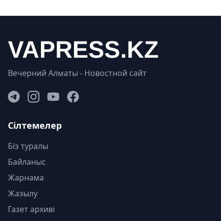
Вечерний Алматы - Новостной сайт
Сілтемелер
Біз туралы
Байланыс
Жарнама
Жазылу
Газет архиві