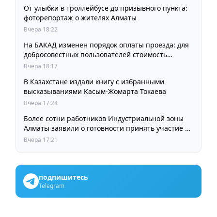
От улыбки в троллейбусе до призывного пункта:
фоторепортаж о жителях Алматы
Вчера 18:22
На БАКАД изменен порядок оплаты проезда: для
добросовестных пользователей стоимость
остается прежней
Вчера 18:17
В Казахстане издали книгу с избранными
высказываниями Касым-Жомарта Токаева
Вчера 17:24
Более сотни работников Индустриальной зоны
Алматы заявили о готовности принять участие в
выборах членов Курылтая
Вчера 17:21
подпишитесь
Telegram