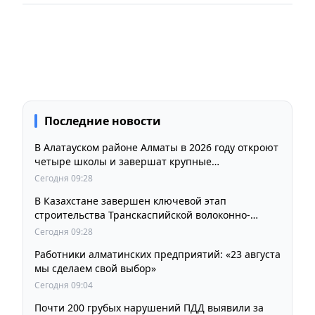
Последние новости
В Алатауском районе Алматы в 2026 году откроют
четыре школы и завершат крупные
инфраструктурные проекты
Сегодня 09:28
В Казахстане завершен ключевой этап
строительства Транскаспийской волоконно-
оптической линии связи
Сегодня 09:28
Работники алматинских предприятий: «23 августа
мы сделаем свой выбор»
Сегодня 09:04
Почти 200 грубых нарушений ПДД выявили за