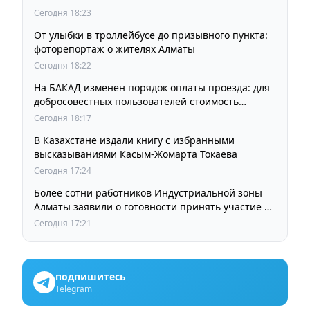
Сегодня 18:23
От улыбки в троллейбусе до призывного пункта:
фоторепортаж о жителях Алматы
Сегодня 18:22
На БАКАД изменен порядок оплаты проезда: для
добросовестных пользователей стоимость
остается прежней
Сегодня 18:17
В Казахстане издали книгу с избранными
высказываниями Касым-Жомарта Токаева
Сегодня 17:24
Более сотни работников Индустриальной зоны
Алматы заявили о готовности принять участие в
выборах членов Курылтая
Сегодня 17:21
подпишитесь
Telegram