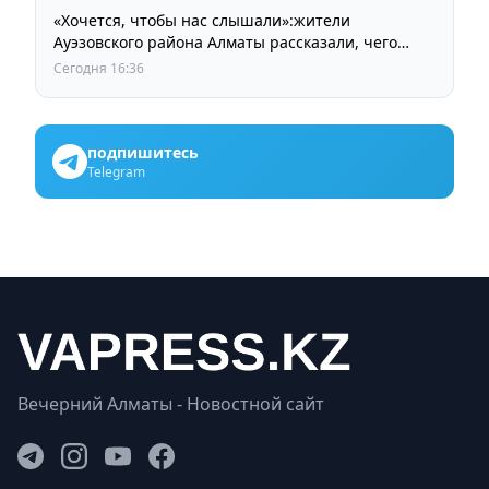
«Хочется, чтобы нас слышали»:жители
Ауэзовского района Алматы рассказали, чего
ждут от выборов депутатов Курултая
Сегодня 16:36
подпишитесь
Telegram
Вечерний Алматы - Новостной сайт