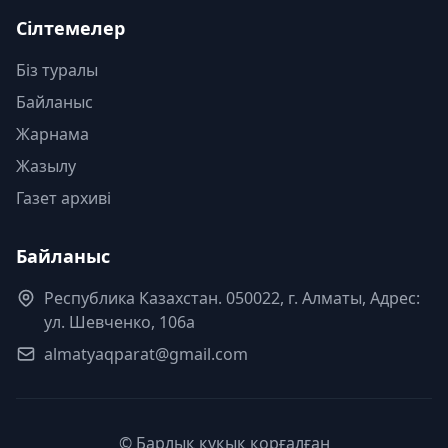
Сілтемелер
Біз туралы
Байланыс
Жарнама
Жазылу
Газет архиві
Байланыс
Республика Казахстан. 050022, г. Алматы, Адрес:
ул. Шевченко, 106а
almatyaqparat@gmail.com
© Барлық құқық қорғалған