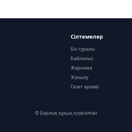
Сілтемелер
Біз туралы
Байланыс
Жарнама
Жазылу
Газет архиві
© Барлық құқық қорғалған