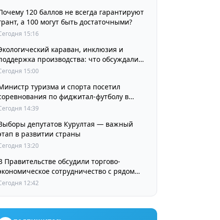
Почему 120 баллов не всегда гарантируют
грант, а 100 могут быть достаточными?
Сегодня 15:16
Экологический караван, инклюзия и
поддержка производства: что обсуждали
партии в регионах
Сегодня 15:00
Министр туризма и спорта посетил
соревнования по фиджитал-футболу в
рамках «Игр Будущего 2026»
Сегодня 14:39
Выборы депутатов Курултая — важный
этап в развитии страны
Сегодня 13:20
В Правительстве обсудили торгово-
экономическое сотрудничество с рядом
стран
Сегодня 12:42