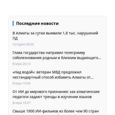
Последние новости
В Алматы за сутки выявили 1,8 тыс. нарушений
ПД
Сегодня 08:38
Глава государства направил телеграмму
соболезнования родным и близким выдающегося
кинорежиссера Ардака Амиркулова
Вчера 20:14
«Над водой»: ветеран МВД предложил
нестандартный способ избавить Алматы от
пробок и смога
Вчера 19:56
От ИИ до мирового признания: как алматинские
педагоги задают тренды в изучении языков
Вчера 18:27
Свыше 1900 ИИ-фильмов из более чем 90 стран