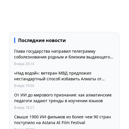
Последние новости
Глава государства направил телеграмму
соболезнования родным и близким выдающегося
кинорежиссера Ардака Амиркулова
Вчера 20:14
«Над водой»: ветеран МВД предложил
нестандартный способ избавить Алматы от
пробок и смога
Вчера 19:56
От ИИ до мирового признания: как алматинские
педагоги задают тренды в изучении языков
Вчера 18:27
Свыше 1900 ИИ-фильмов из более чем 90 стран
поступило на Astana AI Film Festival