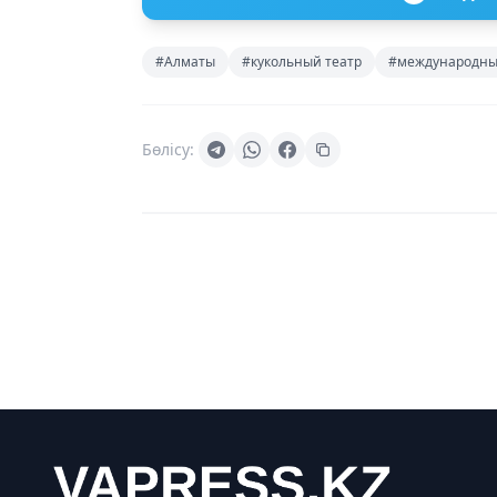
#Алматы
#кукольный театр
#международны
Бөлісу: