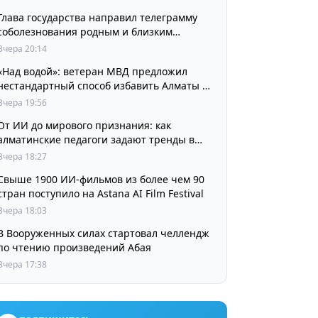
Глава государства направил телеграмму
соболезнования родным и близким
выдающегося кинорежиссера Ардака
Вчера 20:14
Амиркулова
«Над водой»: ветеран МВД предложил
нестандартный способ избавить Алматы от
пробок и смога
Вчера 19:56
От ИИ до мирового признания: как
алматинские педагоги задают тренды в
изучении языков
Вчера 18:27
Свыше 1900 ИИ-фильмов из более чем 90
стран поступило на Astana AI Film Festival
Вчера 18:03
В Вооруженных силах стартовал челлендж
по чтению произведений Абая
Вчера 17:38