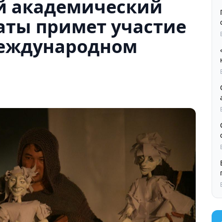
й академический
аты примет участие
международном