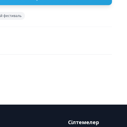
й фестиваль
Сілтемелер