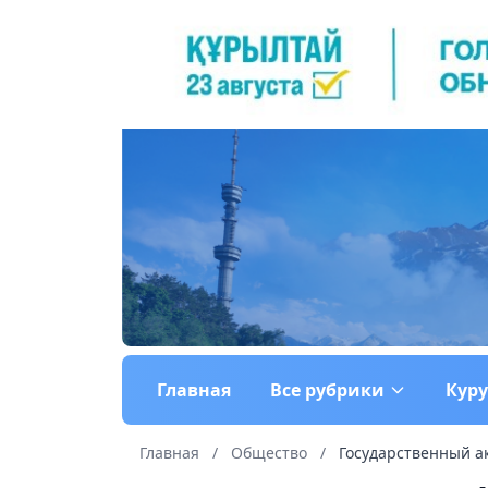
Главная
Все рубрики
Кур
Главная
/
Общество
/
Государственный ак