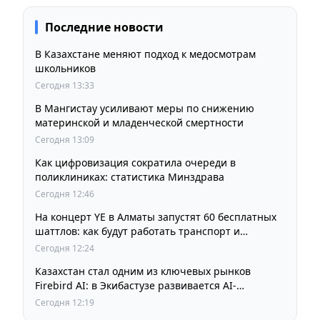
Последние новости
В Казахстане меняют подход к медосмотрам
школьников
Сегодня 13:33
В Мангистау усиливают меры по снижению
материнской и младенческой смертности
Сегодня 13:09
Как цифровизация сократила очереди в
поликлиниках: статистика Минздрава
Сегодня 12:46
На концерт YE в Алматы запустят 60 бесплатных
шаттлов: как будут работать транспорт и
перекрытия
Сегодня 12:24
Казахстан стал одним из ключевых рынков
Firebird AI: в Экибастузе развивается AI-
инфраструктура мощностью 125 МВт
Сегодня 12:19