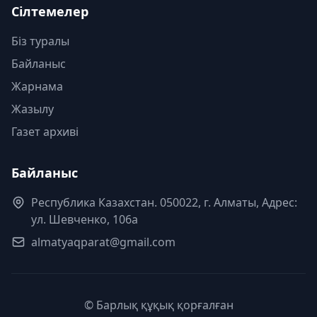
Сілтемелер
Біз туралы
Байланыс
Жарнама
Жазылу
Газет архиві
Байланыс
Республика Казахстан. 050022, г. Алматы, Адрес:
ул. Шевченко, 106а
almatyaqparat@gmail.com
© Барлық құқық қорғалған