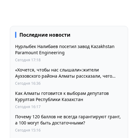
Последние новости
Нурлыбек Налибаев посетил завод Kazakhstan
Paramount Engineering
Сегодня 17:18
«Хочется, чтобы нас слышали»:жители
Ауэзовского района Алматы рассказали, чего
ждут от выборов депутатов Курултая
Сегодня 16:36
Как Алматы готовится к выборам депутатов
Курултая Республики Казахстан
Сегодня 16:17
Почему 120 баллов не всегда гарантируют грант,
а 100 могут быть достаточными?
Сегодня 15:16