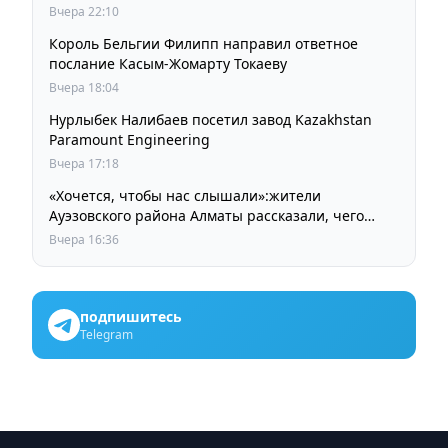
Вчера 22:10
Король Бельгии Филипп направил ответное
послание Касым-Жомарту Токаеву
Вчера 18:04
Нурлыбек Налибаев посетил завод Kazakhstan
Paramount Engineering
Вчера 17:18
«Хочется, чтобы нас слышали»:жители
Ауэзовского района Алматы рассказали, чего
ждут от выборов депутатов Курултая
Вчера 16:36
подпишитесь
Telegram