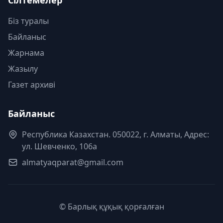
Сілтемелер
Біз туралы
Байланыс
Жарнама
Жазылу
Газет архиві
Байланыс
Республика Казахстан. 050022, г. Алматы, Адрес:
ул. Шевченко, 106а
almatyaqparat@gmail.com
© Барлық құқық қорғалған