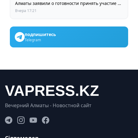
Алматы заявили о готовности принять участие в
выборах членов Курылтая
Вчера 17:21
подпишитесь
Telegram
Вечерний Алматы - Новостной сайт