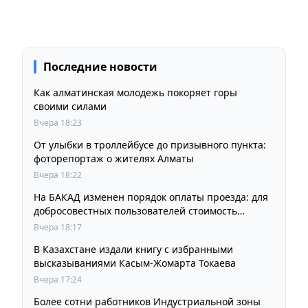
Последние новости
Как алматинская молодежь покоряет горы
своими силами
Вчера 18:23
От улыбки в троллейбусе до призывного пункта:
фоторепортаж о жителях Алматы
Вчера 18:22
На БАКАД изменен порядок оплаты проезда: для
добросовестных пользователей стоимость
остается прежней
Вчера 18:17
В Казахстане издали книгу с избранными
высказываниями Касым-Жомарта Токаева
Вчера 17:24
Более сотни работников Индустриальной зоны