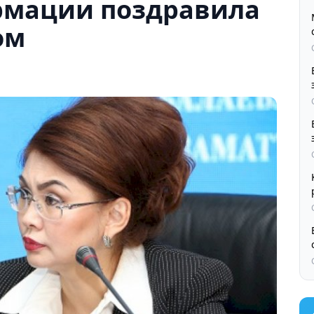
рмации поздравила
ом