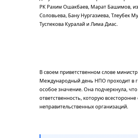
РК Рахим Ошакбаев, Марат Башимов, и
Соловьева, Бану Нургазиева, Тлеубек М
Туспекова Куралай и Лима Диас.
В своем приветственном слове министр
Международный день НПО проходит в го
особое значение. Она подчеркнула, что
ответственность, которую всесторонне
неправительственных организаций.