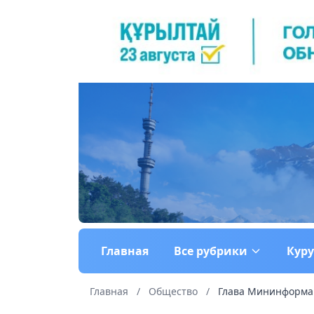
Главная
Все рубрики
Кур
Главная
/
Общество
/
Глава Мининформа