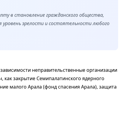
лепту в становление гражданского общества,
я уровень зрелости и состоятельности любого
независимости неправительственные организации
ач, как закрытие Семипалатинского ядерного
ение малого Арала (фонд спасения Арала), защита