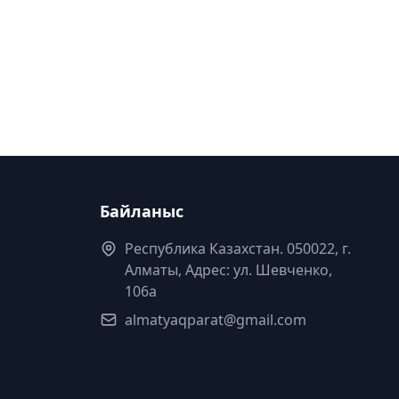
Байланыс
Республика Казахстан. 050022, г.
Алматы, Адрес: ул. Шевченко,
106а
almatyaqparat@gmail.com