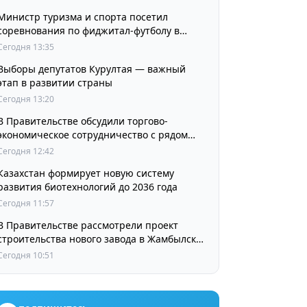
Министр туризма и спорта посетил
соревнования по фиджитал-футболу в
рамках «Игр Будущего 2026»
Сегодня 13:35
Выборы депутатов Курултая — важный
этап в развитии страны
Сегодня 13:20
В Правительстве обсудили торгово-
экономическое сотрудничество с рядом
стран
Сегодня 12:42
Казахстан формирует новую систему
развития биотехнологий до 2036 года
Сегодня 11:57
В Правительстве рассмотрели проект
строительства нового завода в Жамбылской
области
Сегодня 10:51