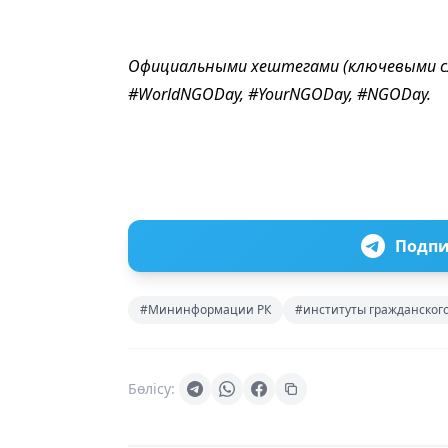
Официальными хештегами (ключевыми сл
#WorldNGODay, #YourNGODay, #NGODay.
Подпи
#Мининформации РК
#институты гражданског
Бөлісу: