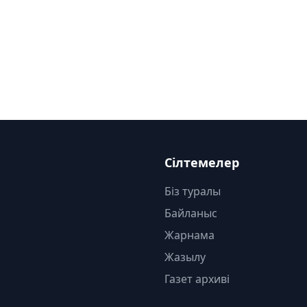
Сілтемелер
Біз туралы
Байланыс
Жарнама
Жазылу
Газет архиві